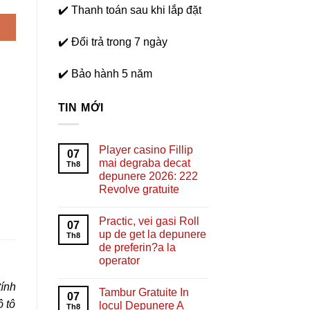
✔️ Thanh toán sau khi lắp đặt
✔️ Đổi trả trong 7 ngày
✔️ Bảo hành 5 năm
TIN MỚI
Player casino Fillip
07
mai degraba decat
Th8
depunere 2026: 222
Revolve gratuite
Practic, vei gasi Roll
07
up de get la depunere
Th8
de preferin?a la
operator
tính
Tambur Gratuite In
07
ô tô
locul Depunere A
Th8