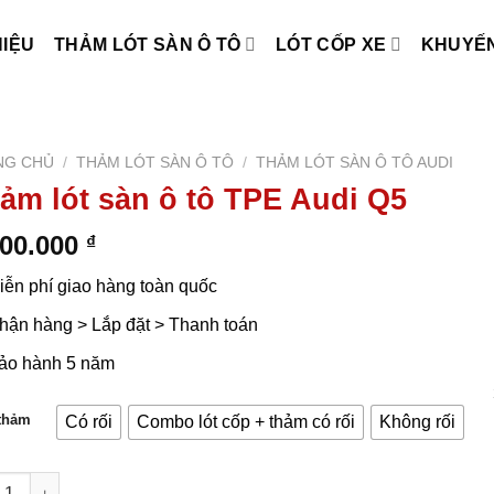
HIỆU
THẢM LÓT SÀN Ô TÔ
LÓT CỐP XE
KHUYẾN
NG CHỦ
/
THẢM LÓT SÀN Ô TÔ
/
THẢM LÓT SÀN Ô TÔ AUDI
ảm lót sàn ô tô TPE Audi Q5
000.000
₫
iễn phí giao hàng toàn quốc
hận hàng > Lắp đặt > Thanh toán
ảo hành 5 năm
 thảm
Có rối
Combo lót cốp + thảm có rối
Không rối
 lót sàn ô tô TPE Audi Q5 số lượng