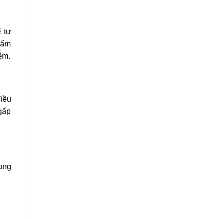
ể tự
thấm
ệm.
iều
 gấp
ang