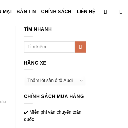
 MẠI
BẢN TIN
CHÍNH SÁCH
LIÊN HỆ
TÌM NHANH
Tìm
kiếm:
HÃNG XE
CHÍNH SÁCH MUA HÀNG
XÓA
✔️ Miễn phí vận chuyển toàn
quốc