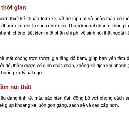
 thời gian
c thiết kế chuẩn form xe, rất dễ lắp đặt và hoàn toàn có th
háo thảm xịt nước là sạch như mới. Thảm khô rất nhanh, không 
hanh chóng, tiết kiệm một phần chi phí vệ sinh nội thất ngoài ti
ề mặt chống trơn trượt, gia tăng độ bám, giúp bạn yên tâm đ
với đó, thảm được cố định chắc chắn, không xê dịch khi phanh
h huống xử lý bất ngờ.
tầm nội thất
ểu dáng tinh tế, màu sắc hiện đại, đồng bộ với phong cách s
 sẽ giúp khoang xe luôn gọn gàng, sạch sẽ và cao cấp hơn.