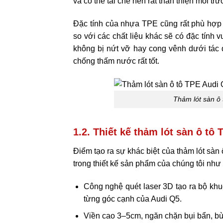
và có thể tái chế nên rất thân thiện môi tr
Đặc tính của nhựa TPE cũng rất phù hợp 
so với các chất liệu khác sẽ có đặc tính v
không bị nứt vỡ hay cong vênh dưới tác 
chống thấm nước rất tốt.
Thảm lót sàn ô 
1.2. Thiết kế thảm lót sàn ô tô
Điểm tạo ra sự khác biệt của thảm lót sàn 
trong thiết kế sản phẩm của chúng tôi như
Công nghệ quét laser 3D tạo ra bộ khuô
từng góc cạnh của Audi Q5.
Viền cao 3–5cm, ngăn chặn bụi bẩn, bùn