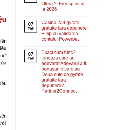
Ofera ?i Freespins in
la 2026
ệu
Casino 234 gyrate
07
gratuite fara depunere
Th8
Fillip cu validarea
contului Powerbet
hiện
đều
Exact cum func?
07
uốt
ioneaza care au
Th8
 của
adevarat Adevarul a fi
bonusurile care au
Doua sute de gyrate
gratuite fara
 đều
depunere?
Partner2Connect
yên
gười