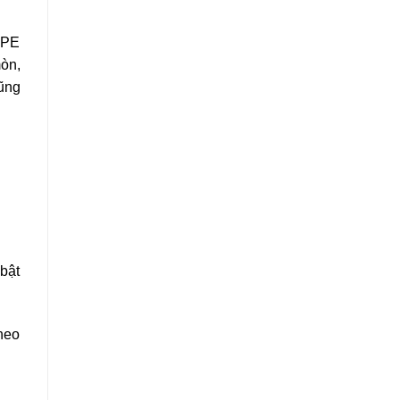
TPE
mòn,
ũng
 bật
theo