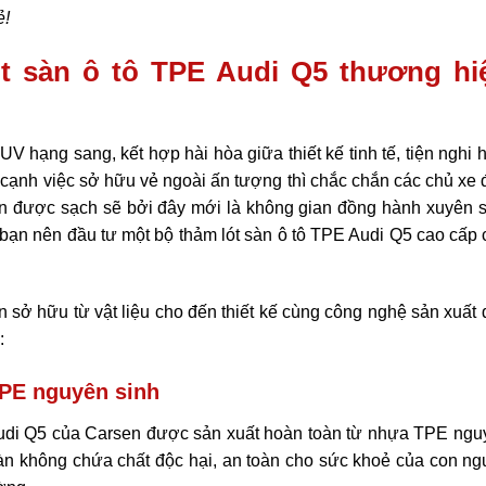
ẻ!
lót sàn ô tô TPE Audi Q5 thương hi
V hạng sang, kết hợp hài hòa giữa thiết kế tinh tế, tiện nghi 
cạnh việc sở hữu vẻ ngoài ấn tượng thì chắc chắn các chủ xe 
n được sạch sẽ bởi đây mới là không gian đồng hành xuyên s
à bạn nên đầu tư một bộ thảm lót sàn ô tô TPE Audi Q5 cao cấp
 sở hữu từ vật liệu cho đến thiết kế cùng công nghệ sản xuất
:
 TPE nguyên sinh
 Audi Q5 của Carsen được sản xuất hoàn toàn từ nhựa TPE ngu
toàn không chứa chất độc hại, an toàn cho sức khoẻ của con n