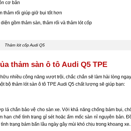
ôn cơ bản
 thảm rối giúp giữ bụi tốt hơn
 diện gồm thảm sàn, thảm rối và thảm lót cốp
Thảm lót cốp Audi Q5
của thảm sàn ô tô Audi Q5 TPE
 hữu nhiều công năng vượt trội, chắc chắn sẽ làm hài lòng nga
ột bộ thảm lót sàn ô tô TPE Audi Q5 chất lượng sẽ giúp bạn:
lớp lá chắn bảo vệ cho sàn xe. Với khả năng chống bám bụi, c
m hạn chế tình trạng gỉ sét hoặc ẩm mốc sàn nỉ nguyên bản. 
ỏ tình trạng bám bẩn lâu ngày gây mùi khó chịu trong khoang xe.