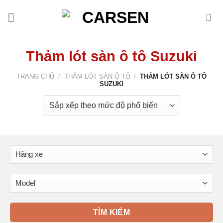
Bỏ
qua
nội
dung
Thảm lót sàn ô tô Suzuki
TRANG CHỦ
/
THẢM LÓT SÀN Ô TÔ
/
THẢM LÓT SÀN Ô TÔ
SUZUKI
TÌM KIẾM