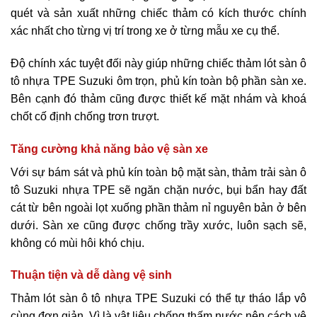
quét và sản xuất những chiếc thảm có kích thước chính
xác nhất cho từng vị trí trong xe ở từng mẫu xe cụ thể.
Độ chính xác tuyệt đối này giúp những chiếc thảm lót sàn ô
tô nhựa TPE Suzuki ôm trọn, phủ kín toàn bộ phần sàn xe.
Bên cạnh đó thảm cũng được thiết kế mặt nhám và khoá
chốt cố định chống trơn trượt.
Tăng cường khả năng bảo vệ sàn xe
Với sự bám sát và phủ kín toàn bộ mặt sàn, thảm trải sàn ô
tô Suzuki nhựa TPE sẽ ngăn chặn nước, bụi bẩn hay đất
cát từ bên ngoài lọt xuống phần thảm nỉ nguyên bản ở bên
dưới. Sàn xe cũng được chống trầy xước, luôn sạch sẽ,
không có mùi hôi khó chịu.
Thuận tiện và dễ dàng vệ sinh
Thảm lót sàn ô tô nhựa TPE Suzuki có thể tự tháo lắp vô
cùng đơn giản. Vì là vật liệu chống thấm nước nên cách vệ