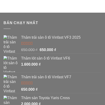
BÁN CHẠY NHẤT
Thảm trải sàn ô tô Vinfast VF3 2025
Được xếp
650.000
₫
650.000
₫
hạng
5.00
5
sao
Thảm lót sàn ô tô Vinfast VF6
1.600.000
₫
Thảm trải sàn ô tô Vinfast VF7
Được
650.000
₫
xếp
hạng
Thảm sàn Toyota Yaris Cross
3.00
5
sao
2.000.000
₫