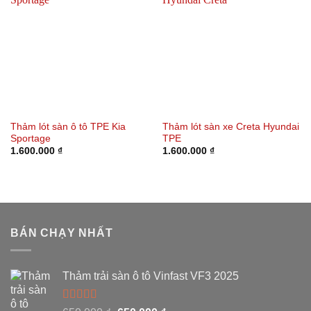
Thảm lót sàn ô tô TPE Kia
Thảm lót sàn xe Creta Hyundai
Sportage
TPE
1.600.000
₫
1.600.000
₫
BÁN CHẠY NHẤT
Thảm trải sàn ô tô Vinfast VF3 2025
Được xếp