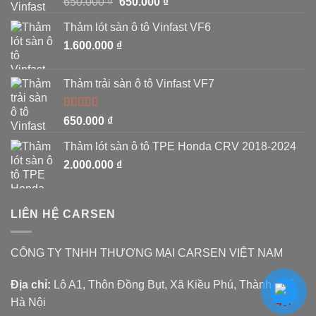
650.000
₫
650.000
₫
hạng
5.00
5
sao
Thảm lót sàn ô tô Vinfast VF6
1.600.000
₫
Thảm trải sàn ô tô Vinfast VF7
Được
650.000
₫
xếp
hạng
Thảm lót sàn ô tô TPE Honda CRV 2018-2024
3.00
5
sao
2.000.000
₫
LIÊN HỆ CARSEN
CÔNG TY TNHH THƯƠNG MẠI CARSEN VIỆT NAM
Địa chỉ:
Lô A1, Thôn Đồng Bụt, Xã Kiều Phú, Thành phố
Hà Nội